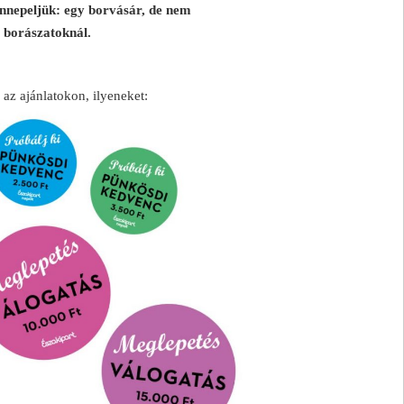
ünnepeljük: egy borvásár, de nem
a borászatoknál.
 az ajánlatokon, ilyeneket: