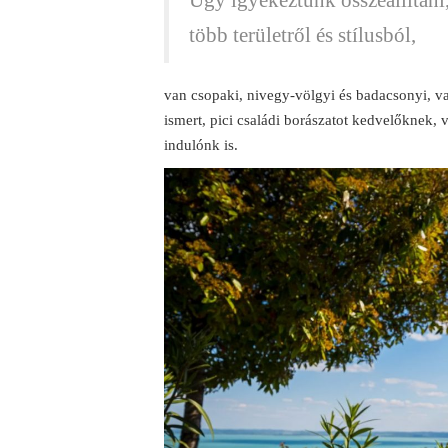
több területről és stílusból,
van csopaki, nivegy-völgyi és badacsonyi, v
ismert, pici családi borászatot kedvelőknek, 
indulónk is.