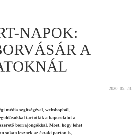
RT-NAPOK:
BORVÁSÁR A
ATOKNÁL
2020. 05. 28.
gi média segítségével, webshopból,
egoldásokkal tartották a kapcsolatot a
 szerető borrajongókkal. Most, hogy lehet
n sokan lesznek az északi parton is,