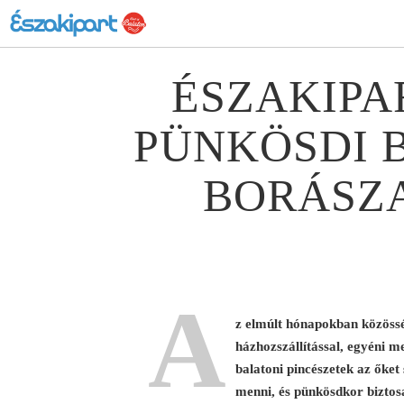
ÉSZAKIPA
PÜNKÖSDI 
BORÁSZ
A
z elmúlt hónapokban közössé
házhozszállítással, egyéni m
balatoni pincészetek az őket
menni, és pünkösdkor biztosa