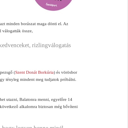
 azt minden borászat maga dönti el. Az
l válogatták össze,
y kedvenceket, rizlingválogatás
 pezsgő (
Szent Donát Borkúria
) és vörösbor
hogy tényleg mindent meg tudjatok próbálni.
ehet utazni, Balatonra menni, egyelőre 14
e következő alkalomra biztosan még bővíteni
, hogy legyen benne minél