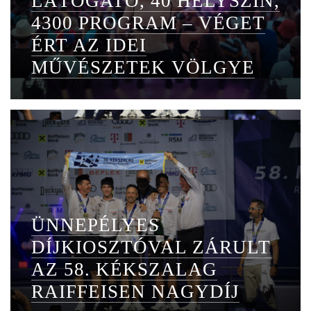
LÁTOGATÓ, 40 HELYSZÍN,
4300 PROGRAM – VÉGET
ÉRT AZ IDEI
MŰVÉSZETEK VÖLGYE
ÜNNEPÉLYES
DÍJKIOSZTÓVAL ZÁRULT
AZ 58. KÉKSZALAG
RAIFFEISEN NAGYDÍJ