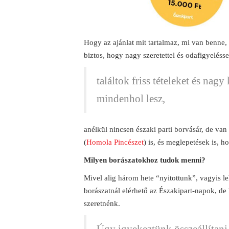
Hogy az ajánlat mit tartalmaz, mi van benne,
biztos, hogy nagy szeretettel és odafigyelésse
találtok friss tételeket és nag
mindenhol lesz,
anélkül nincsen északi parti borvásár, de van
(
Homola Pincészet
) is, és meglepetések is, 
Milyen borászatokhoz tudok menni?
Mivel alig három hete “nyitottunk”, vagyis l
borászatnál elérhető az Északipart-napok, d
szeretnénk.
Úgy igyekeztünk összeállítani