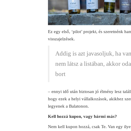
Ez egy első, ‘pilot’ projekt, és szeretnénk h
visszajelzések.
Addig is azt javasoljuk, ha va
nem látsz a listában, akkor oda
bort
– ennyi idő után biztosan jó élmény lesz találk
hogy ezek a helyi vállalkozások, akikhez szer
legyenek a Balatonon.
Kell hozzá kupon, vagy bármi más?
Nem kell kupon hozzá, csak Te. Van egy ily