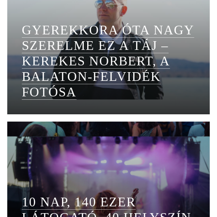
GYEREKKORA ÓTA NAGY
SZERELME EZ A TÁJ –
KEREKES NORBERT, A
BALATON-FELVIDÉK
FOTÓSA
10 NAP, 140 EZER