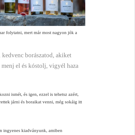
amar folytatni, mert már most nagyon jók a
n kedvenc borászatod, akiket
 menj el és kóstolj, vigyél haza
ozni ismét, és igen, ezzel is tehetsz azért,
ettek járni és boraikat venni, még sokáig itt
en ingyenes kiadványunk, amiben