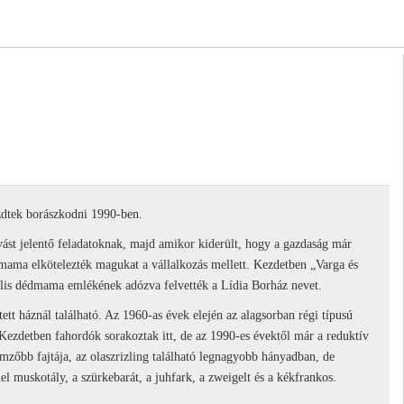
ezdtek borászkodni 1990-ben.
vást jelentő feladatoknak, majd amikor kiderült, hogy a gazdaság már
agymama elkötelezték magukat a vállalkozás mellett. Kezdetben „Varga és
gilis dédmama emlékének adózva felvették a Lídia Borház nevet.
tett háznál található. Az 1960-as évek elején az alagsorban régi típusú
. Kezdetben fahordók sorakoztak itt, de az 1990-es évektől már a reduktív
emzőbb fajtája, az olaszrizling található legnagyobb hányadban, de
el muskotály, a szürkebarát, a juhfark, a zweigelt és a kékfrankos.