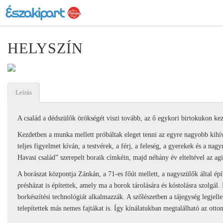
HELYSZÍN
Leírás
A család a dédszülők örökségét viszi tovább, az ő egykori birtokukon k
Kezdetben a munka mellett próbáltak eleget tenni az egyre nagyobb kihí
teljes figyelmet kíván, a testvérek, a férj, a feleség, a gyerekek és a n
Havasi család” szerepelt boraik címkéin, majd néhány év elteltével az a
A borászat központja Zánkán, a 71-es főút mellett, a nagyszülők által épí
présházat is építettek, amely ma a borok tárolására és kóstolásra szolgál
borkészítési technológiát alkalmazzák. A szőlészetben a tájegység legjell
telepítettek más nemes fajtákat is. Így kínálatukban megtalálható az otton