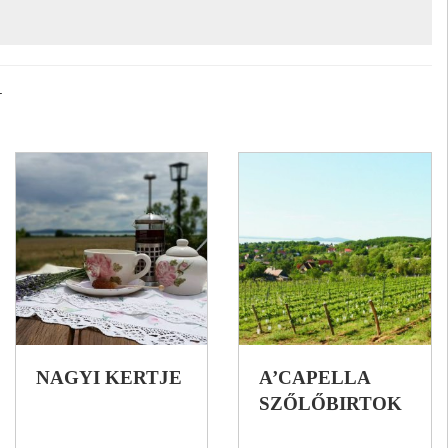
N
NAGYI KERTJE
A’CAPELLA
SZŐLŐBIRTOK