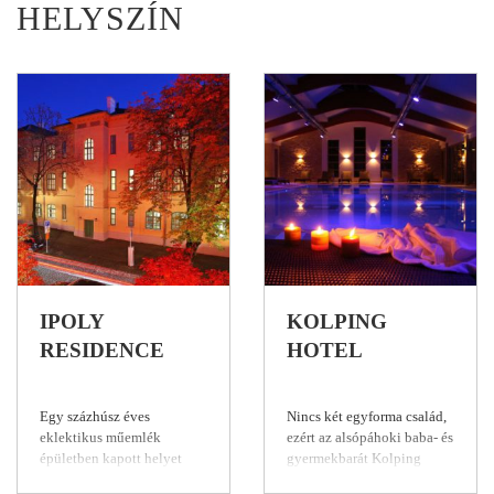
HELYSZÍN
IPOLY
KOLPING
RESIDENCE
HOTEL
Egy százhúsz éves
Nincs két egyforma család,
eklektikus műemlék
ezért az alsópáhoki baba- és
épületben kapott helyet
gyermekbarát Kolping
Balatonfüred reformkori
Hotelben nincs két teljesen