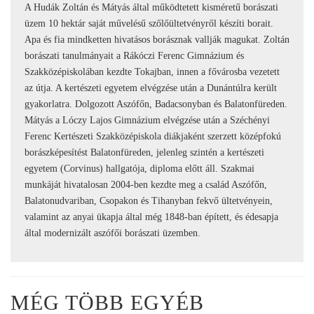
A Hudák Zoltán és Mátyás által működtetett kisméretű borászati
üzem 10 hektár saját művelésű szőlőültetvényről készíti borait.
Apa és fia mindketten hivatásos borásznak vallják magukat. Zoltán
borászati tanulmányait a Rákóczi Ferenc Gimnázium és
Szakközépiskolában kezdte Tokajban, innen a fővárosba vezetett
az útja. A kertészeti egyetem elvégzése után a Dunántúlra került
gyakorlatra. Dolgozott Aszófőn, Badacsonyban és Balatonfüreden.
Mátyás a Lóczy Lajos Gimnázium elvégzése után a Széchényi
Ferenc Kertészeti Szakközépiskola diákjaként szerzett középfokú
borászképesítést Balatonfüreden, jelenleg szintén a kertészeti
egyetem (Corvinus) hallgatója, diploma előtt áll. Szakmai
munkáját hivatalosan 2004-ben kezdte meg a család Aszófőn,
Balatonudvariban, Csopakon és Tihanyban fekvő ültetvényein,
valamint az anyai ükapja által még 1848-ban épített, és édesapja
által modernizált aszófői borászati üzemben.
MÉG TÖBB EGYÉB