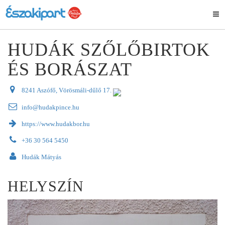
HUDÁK SZŐLŐBIRTOK
ÉS BORÁSZAT
8241 Aszófő, Vörösmáli-dűlő 17.
info@hudakpince.hu
https://www.hudakbor.hu
+36 30 564 5450
Hudák Mátyás
HELYSZÍN