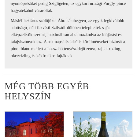
nyomóprésüket pedig Szigligeten, az egykori urasági Purgly-pince
hagyatékából vásárolták.
Másfél hektáros szőlőjüket Ábrahámhegyen, az egyik legkiválóbb
adottságú, déli fekvésű Szilvádi-dűlőben telepítették saját
elképzelésük szerint, maximálisan alkalmazkodva az időjárási és
talajviszonyokhoz. A sok napsütés ideális körülményeket biztosít a
pinot blanc mellett a hosszabb tenyészidejű zeusz, rajnai rizling,
olaszrizling és kékfrankos fajtáknak.
MÉG TÖBB EGYÉB
HELYSZÍN