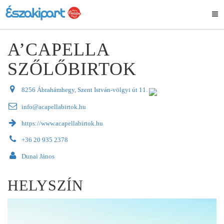
A’CAPELLA
SZŐLŐBIRTOK
8256 Ábrahámhegy, Szent István-völgyi út 11.
info@acapellabirtok.hu
https://www.acapellabirtok.hu
+36 20 935 2378
Dunai János
HELYSZÍN