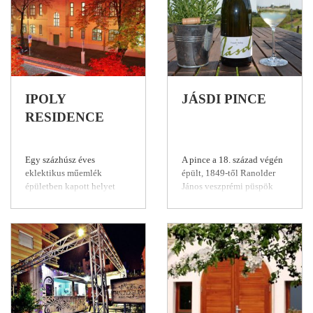
IPOLY
JÁSDI PINCE
RESIDENCE
Egy százhúsz éves
A pince a 18. század végén
eklektikus műemlék
épült, 1849-től Ranolder
épületben kapott helyet
János veszprémi püspök
Balatonfüred reformkori
családi borgazdaságának
városrészének
központja volt. Itt
legfrekventáltabb részén az
alapozták meg a csopaki
Anna Grand Hotel szárnya,
borok hírnevét. Az
az Ipoly Residence,
épületegyüttes méteres
közvetlenül az
falaival, terméskőből rakott
Emlékparkhoz és a híres
hűvös pincéjével ideális
Tagore Sétányhoz
helye a 21. század
kapcsolódva, a Balaton-
borászatának is, amely az