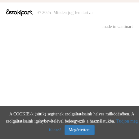
© 2025. Minden jog fenntartva
made in cantinart
A COOKIE-k (sütik) segítenek szolgáltatásaink helyes működésében. A
szolgáltatásaink igénybevételével beleegyezik a használatukba.
Tudjon meg
többet!
Megértettem