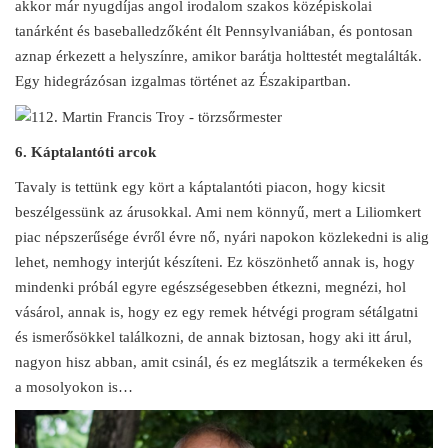
akkor már nyugdíjas angol irodalom szakos középiskolai
tanárként és baseballedzőként élt Pennsylvaniában, és pontosan
aznap érkezett a helyszínre, amikor barátja holttestét megtalálták.
Egy hidegrázósan izgalmas történet az Északipartban.
6. Káptalantóti arcok
Tavaly is tettünk egy kört a káptalantóti piacon, hogy kicsit
beszélgessünk az árusokkal. Ami nem könnyű, mert a Liliomkert
piac népszerűsége évről évre nő, nyári napokon közlekedni is alig
lehet, nemhogy interjút készíteni. Ez köszönhető annak is, hogy
mindenki próbál egyre egészségesebben étkezni, megnézi, hol
vásárol, annak is, hogy ez egy remek hétvégi program sétálgatni
és ismerősökkel találkozni, de annak biztosan, hogy aki itt árul,
nagyon hisz abban, amit csinál, és ez meglátszik a termékeken és
a mosolyokon is…