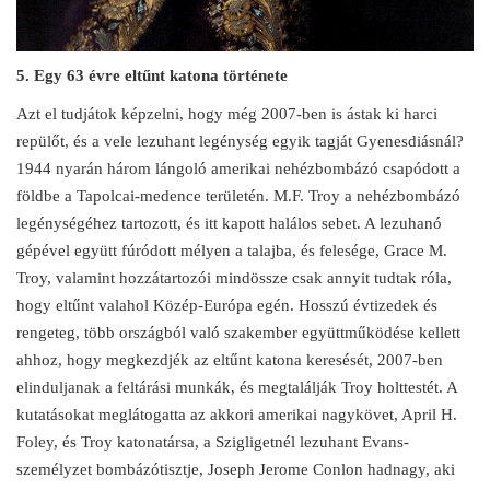
5. Egy 63 évre eltűnt katona története
Azt el tudjátok képzelni, hogy még 2007-ben is ástak ki harci
repülőt, és a vele lezuhant legénység egyik tagját Gyenesdiásnál?
1944 nyarán három lángoló amerikai nehézbombázó csapódott a
földbe a Tapolcai-medence területén. M.F. Troy a nehézbombázó
legénységéhez tartozott, és itt kapott halálos sebet. A lezuhanó
gépével együtt fúródott mélyen a talajba, és felesége, Grace M.
Troy, valamint hozzátartozói mindössze csak annyit tudtak róla,
hogy eltűnt valahol Közép-Európa egén. Hosszú évtizedek és
rengeteg, több országból való szakember együttműködése kellett
ahhoz, hogy megkezdjék az eltűnt katona keresését, 2007-ben
elinduljanak a feltárási munkák, és megtalálják Troy holttestét. A
kutatásokat meglátogatta az akkori amerikai nagykövet, April H.
Foley, és Troy katonatársa, a Szigligetnél lezuhant Evans-
személyzet bombázótisztje, Joseph Jerome Conlon hadnagy, aki