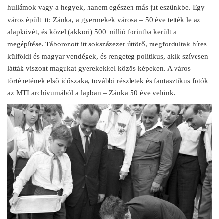
hullámok vagy a hegyek, hanem egészen más jut eszünkbe. Egy
város épült itt: Zánka, a gyermekek városa – 50 éve tették le az
alapkövét, és közel (akkori) 500 millió forintba került a
megépítése. Táborozott itt sokszázezer úttörő, megfordultak híres
külföldi és magyar vendégek, és rengeteg politikus, akik szívesen
látták viszont magukat gyerekekkel közös képeken. A város
történetének első időszaka, további részletek és fantasztikus fotók
az MTI archívumából a lapban – Zánka 50 éve velünk.