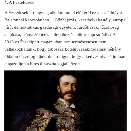
4. A Festeticsek
A Festeticsek – rengeteg alkalommmal előkerül ez a családnév a
Balatonnal kapcsolatban… Gőzhajózás, keszthelyi kastély, európai
hírű, demokratikus gazdasági egyetem, fürdőházak, tűzoltóság
alapítása, leányszöktetés – de kihez és mikor kapcsolódik? A
2019-es Északipart magazinban arra természetesen nem
vállalkozhattunk, hogy többszáz kötetnyi szakirodalmat néhány
oldalon összefoglaljuk, de arra igen, hogy a kedves olvasó jobban
eligazodjon a híres dinasztia tagjai között…