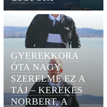
GYEREKKORA
ÓTA NAGY
SZERELME EZ A
TÁJ – KEREKES
NORBERT, A