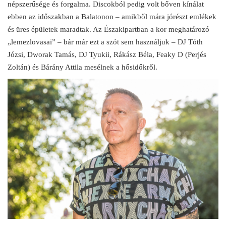
népszerűsége és forgalma. Discokból pedig volt bőven kínálat
ebben az időszakban a Balatonon – amikből mára jórészt emlékek
és üres épületek maradtak. Az Északipartban a kor meghatározó
„lemezlovasai” – bár már ezt a szót sem használjuk – DJ Tóth
Józsi, Dworak Tamás, DJ Tyukii, Rákász Béla, Feaky D (Perjés
Zoltán) és Bárány Attila mesélnek a hősidőkről.