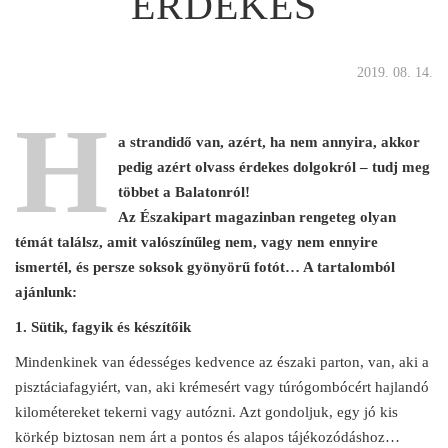
ÉRDEKES
2019. 08. 14.
H
a strandidő van, azért, ha nem annyira, akkor
pedig azért olvass érdekes dolgokról – tudj meg
többet a Balatonról!
Az Északipart magazinban rengeteg olyan
témát találsz, amit valószínűleg nem, vagy nem ennyire
ismertél, és persze soksok gyönyörű fotót… A tartalomból
ajánlunk:
1. Sütik, fagyik és készítőik
Mindenkinek van édességes kedvence az északi parton, van, aki a
pisztáciafagyiért, van, aki krémesért vagy túrógombócért hajlandó
kilométereket tekerni vagy autózni. Azt gondoljuk, egy jó kis
körkép biztosan nem árt a pontos és alapos tájékozódáshoz…