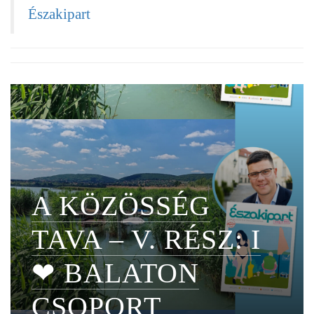
Északipart
A KÖZÖSSÉG
TAVA – V. RÉSZ: I
❤ BALATON
CSOPORT