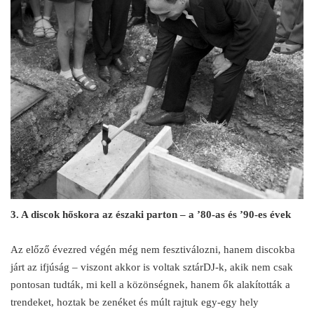
3. A discok hőskora az északi parton – a ’80-as és ’90-es évek
Az előző évezred végén még nem fesztiválozni, hanem discokba
járt az ifjúság – viszont akkor is voltak sztárDJ-k, akik nem csak
pontosan tudták, mi kell a közönségnek, hanem ők alakították a
trendeket, hoztak be zenéket és múlt rajtuk egy-egy hely