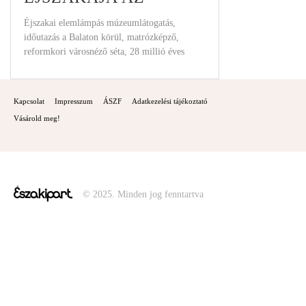
ÉSZAKI PARTON
Éjszakai elemlámpás múzeumlátogatás,
időutazás a Balaton körül, matrózképző,
reformkori városnéző séta, 28 millió éves
csigákból épített 7 méteres óriás makett:
Kapcsolat
Impresszum
ÁSZF
Adatkezelési tájékoztató
Vásárold meg!
© 2025. Minden jog fenntartva