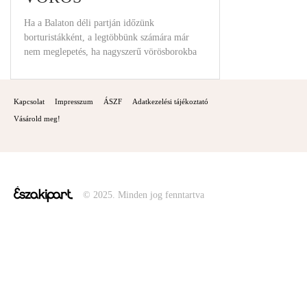
Ha a Balaton déli partján időzünk
borturistákként, a legtöbbünk számára már
nem meglepetés, ha nagyszerű vörösborokba
futunk bele. Elég Légli
Kapcsolat
Impresszum
ÁSZF
Adatkezelési tájékoztató
Vásárold meg!
© 2025. Minden jog fenntartva