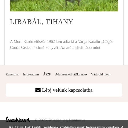
LIBABÁL, TIHANY
A Móra Kiadó először 1962-ben adta ki a Varga Katalin „Gőgös
Gúnár Gedeon” című könyvét. Az azóta eltelt több mint
Kapcsolat
Impresszum
ÁSZF
Adatkezelési tájékoztató
Vásárold meg!
Lépj velünk kapcsolatba
© 2025. Minden jog fenntartva
A COOKIE-k (sütik) segítenek szolgáltatásaink helyes működésében. A