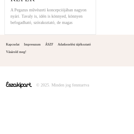
A Pegazus művészeti koncepciójában nagyon
nyári. Tavaly is, idén is könnyed, könnyen
befogadható, szórakoztató, de magas
színvonalú anyagok kerültek a
Kapcsolat
Impresszum
ÁSZF
Adatkezelési tájékoztató
Vásárold meg!
© 2025. Minden jog fenntartva