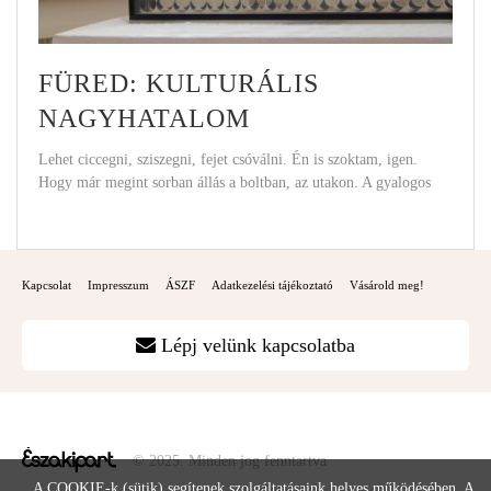
FÜRED: KULTURÁLIS
NAGYHATALOM
Lehet ciccegni, sziszegni, fejet csóválni. Én is szoktam, igen.
Hogy már megint sorban állás a boltban, az utakon. A gyalogos
Kapcsolat
Impresszum
ÁSZF
Adatkezelési tájékoztató
Vásárold meg!
Lépj velünk kapcsolatba
© 2025. Minden jog fenntartva
A COOKIE-k (sütik) segítenek szolgáltatásaink helyes működésében. A