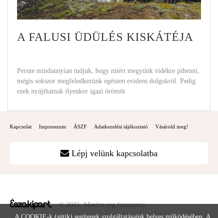
A FALUSI ÜDÜLÉS KISKÁTÉJA
Persze mindannyian tudjuk, hogy miért megyünk vidékre pihenni,
mégis sokszor megfeledkezünk egészen evidens dolgokról. Pedig
ezek nyújthatnak ilyenkor igazi örömöt
Kapcsolat
Impresszum
ÁSZF
Adatkezelési tájékoztató
Vásárold meg!
Lépj velünk kapcsolatba
© 2025. Minden jog fenntartva
A COOKIE-k (sütik) segítenek szolgáltatásaink helyes működésében. A