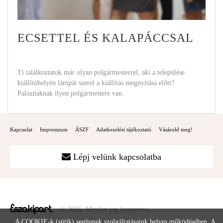
ECSETTEL ÉS KALAPÁCCSAL
Ti találkoztatok már olyan polgármesterrel, aki a települése
kiállítóhelyén lámpát szerel a kiállítás megnyitása előtt?
Paloznaknak ilyen polgármestere van.
Kapcsolat
Impresszum
ÁSZF
Adatkezelési tájékoztató
Vásárold meg!
Lépj velünk kapcsolatba
© 2025. Minden jog fenntartva
A COOKIE-k (sütik) segítenek szolgáltatásaink helyes működésében. A