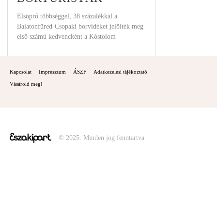
KEDVENCE
Elsöprő többséggel, 38 százalékkal a
Balatonfüred-Csopaki borvidéket jelölték meg
első számú kedvencként a Kóstolom
borturisztikai mobilalkalmazás által készített
online felmérés
Kapcsolat
Impresszum
ÁSZF
Adatkezelési tájékoztató
Vásárold meg!
© 2025. Minden jog fenntartva