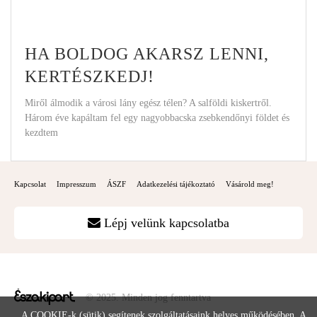
HA BOLDOG AKARSZ LENNI,
KERTÉSZKEDJ!
Miről álmodik a városi lány egész télen? A salföldi kiskertről.
Három éve kapáltam fel egy nagyobbacska zsebkendőnyi földet és
kezdtem
Kapcsolat
Impresszum
ÁSZF
Adatkezelési tájékoztató
Vásárold meg!
Lépj velünk kapcsolatba
© 2025. Minden jog fenntartva
A COOKIE-k (sütik) segítenek szolgáltatásaink helyes működésében. A