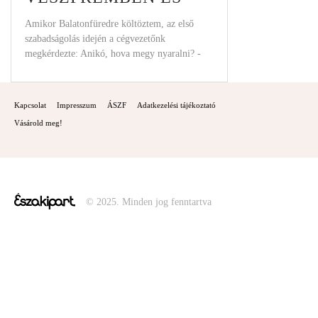
FÜREDEN
Amikor Balatonfüredre költöztem, az első
szabadságolás idején a cégvezetőnk
megkérdezte: Anikó, hova megy nyaralni? -
Innen? Ahova más nyaralni jár
Kapcsolat
Impresszum
ÁSZF
Adatkezelési tájékoztató
Vásárold meg!
© 2025. Minden jog fenntartva