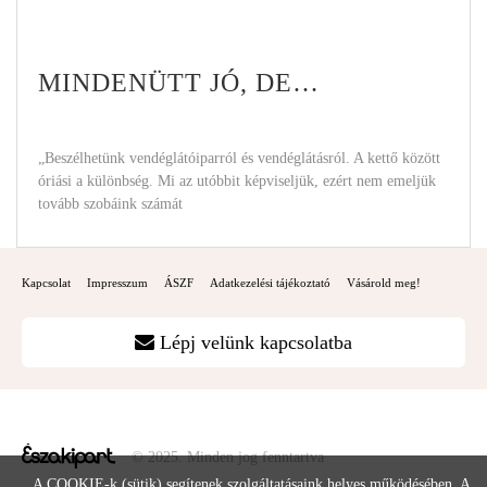
MINDENÜTT JÓ, DE…
„Beszélhetünk vendéglátóiparról és vendéglátásról. A kettő között
óriási a különbség. Mi az utóbbit képviseljük, ezért nem emeljük
tovább szobáink számát
Kapcsolat
Impresszum
ÁSZF
Adatkezelési tájékoztató
Vásárold meg!
Lépj velünk kapcsolatba
© 2025. Minden jog fenntartva
A COOKIE-k (sütik) segítenek szolgáltatásaink helyes működésében. A