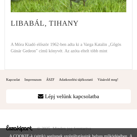
LIBABÁL, TIHANY
A Móra Kiadó először 1962-ben adta ki a Varga Katalin „Gőgös
Gúnár Gedeon” című könyvét. Az azóta eltelt több mint
Kapcsolat
Impresszum
ÁSZF
Adatkezelési tájékoztató
Vásárold meg!
Lépj velünk kapcsolatba
© 2025. Minden jog fenntartva
A COOKIE-k (sütik) segítenek szolgáltatásaink helyes működésében. A