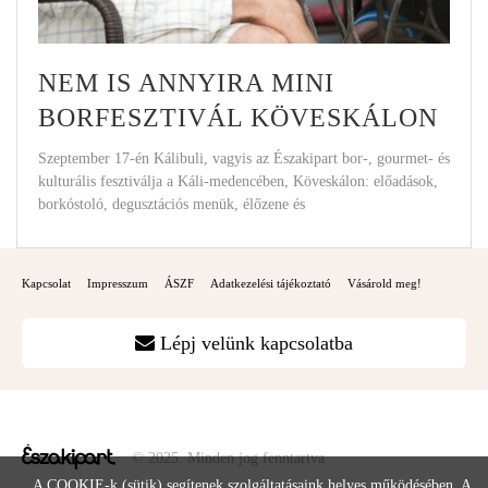
NEM IS ANNYIRA MINI
BORFESZTIVÁL KÖVESKÁLON
Szeptember 17-én Kálibuli, vagyis az Északipart bor-, gourmet- és
kulturális fesztiválja a Káli-medencében, Köveskálon: előadások,
borkóstoló, degusztációs menük, élőzene és
Kapcsolat
Impresszum
ÁSZF
Adatkezelési tájékoztató
Vásárold meg!
Lépj velünk kapcsolatba
© 2025. Minden jog fenntartva
A COOKIE-k (sütik) segítenek szolgáltatásaink helyes működésében. A