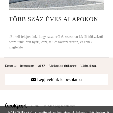
TÖBB SZÁZ ÉVES ALAPOKON
„El kell felejtenünk, hogy szezonról és szezonon kívüli időszakról
beszéljünk. Van nyári, őszi, téli és tavaszi szezon, és ennek
megfelelő
Kapcsolat
Impresszum
ÁSZF
Adatkezelési tájékoztató
Vásárold meg!
Lépj velünk kapcsolatba
© 2025. Minden jog fenntartva
A COOKIE-k (sütik) segítenek szolgáltatásaink helyes működésében. A