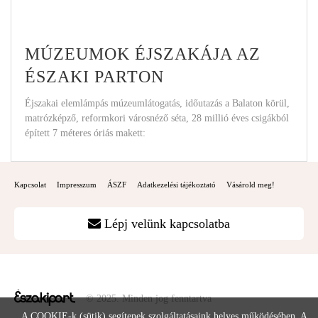
MÚZEUMOK ÉJSZAKÁJA AZ
ÉSZAKI PARTON
Éjszakai elemlámpás múzeumlátogatás, időutazás a Balaton körül,
matrózképző, reformkori városnéző séta, 28 millió éves csigákból
épített 7 méteres óriás makett:
Kapcsolat
Impresszum
ÁSZF
Adatkezelési tájékoztató
Vásárold meg!
Lépj velünk kapcsolatba
© 2025. Minden jog fenntartva
A COOKIE-k (sütik) segítenek szolgáltatásaink helyes működésében. A