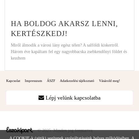
HA BOLDOG AKARSZ LENNI,
KERTÉSZKEDJ!
Miről álmodik a városi lány egész télen? A salföldi kiskertről.
Három éve kapáltam fel egy nagyobbacska zsebkendőnyi földet és
kezdtem
Kapcsolat
Impresszum
ÁSZF
Adatkezelési tájékoztató
Vásárold meg!
Lépj velünk kapcsolatba
© 2025. Minden jog fenntartva
A COOKIE-k (sütik) segítenek szolgáltatásaink helyes működésében. A