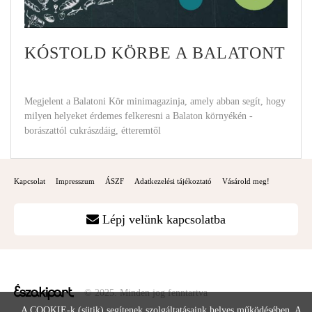
KÓSTOLD KÖRBE A BALATONT
Megjelent a Balatoni Kör minimagazinja, amely abban segít, hogy
milyen helyeket érdemes felkeresni a Balaton környékén -
borászattól cukrászdáig, étteremtől
Kapcsolat
Impresszum
ÁSZF
Adatkezelési tájékoztató
Vásárold meg!
Lépj velünk kapcsolatba
© 2025. Minden jog fenntartva
A COOKIE-k (sütik) segítenek szolgáltatásaink helyes működésében. A