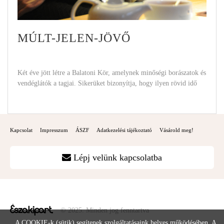
MÚLT-JELEN-JÖVŐ
Két éve jött létre a Balatoni Kör, amelynek minőségi borászatok és
vendéglátók a tagjai. Sikerüket bizonyítja, hogy ilyen rövid idő
Kapcsolat
Impresszum
ÁSZF
Adatkezelési tájékoztató
Vásárold meg!
Lépj velünk kapcsolatba
© 2025. Minden jog fenntartva
A COOKIE-k (sütik) segítenek szolgáltatásaink helyes működésében. A