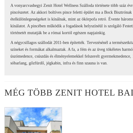
A vonyarcvashegyi Zenit Hotel Wellness Szálloda története több száz évre 
pincészetet. Az akkori boltíves pince feletti épület ma a Bock Bisztrónak
ételkülönlegességeket is kínálnak, mint az ökörpofa retró. Évente háromsz
kínálatot. A pincében működik a fogadások helyszínéül is szolgáló Festeti
történetét mutatják be a római kortól egészen napjainkig.
A négycsillagos szállodát 2011-ben építették. Tervezésénél a természetköze
színeket és formákat alkalmaztak. A fa, a fém és az üveg tökéletes harmó
úszómedence, csúszdás és élményelemekkel felszerelt gyermekmedence, 14 
sóbarlang, gőzfürdő, jégkabin, infra és finn szauna is van.
MÉG TÖBB ZENIT HOTEL B