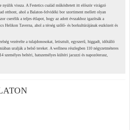
nyúlik vissza. A Festetics család működtetett itt először virágzó
 ad otthont, ahol a Balaton-felvidéki bor szortiment mellett olyan
or cserélik a teljes étlapot, hogy az adott évszakhoz igazítsák a
cs Helikon Taverna, ahol a térség szőlő- és borkultúrájának eszközeit és
lség vezérelte a tulajdonosokat, letisztult, egyszerű, higgadt, időtálló
niában uralják a belső tereket. A wellness részlegben 110 négyzetméteres
személyes beltéri, hatszemélyes kültéri jacuzzi és napozóterasz,
ALATON