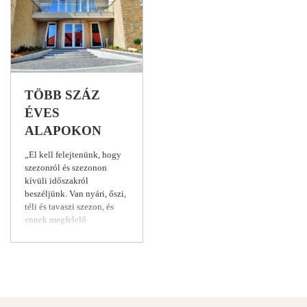
TÖBB SZÁZ
ÉVES
ALAPOKON
„El kell felejtenünk, hogy
szezonról és szezonon
kívüli időszakról
beszéljünk. Van nyári, őszi,
téli és tavaszi szezon, és
ennek megfelelő
szolgáltatást kell nyújtani.
Ma már nem elég négy fal
és egy kényelmes ágy. Mi
éppen ezért építettük be
szolgáltatásainkba az
élőzenés borvacsorákat, a