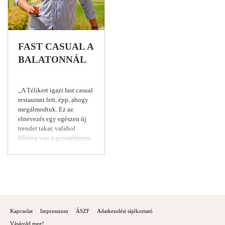
FAST CASUAL A
BALATONNÁL
„A Télikert igazi fast casual
restaurant lett, épp, ahogy
megálmodtuk. Ez az
elnevezés egy egészen új
trendet takar, valahol
félúton van a gyorsétterem
és a bisztró között. Olyan
helyet szerettem volna
létrehozni, ahol az emberek
azonnal otthon érzik
magukat. Nálunk kicsit
tagja leszel egy
közösségnek. Ételeinkben
Kapcsolat
Impresszum
ÁSZF
Adatkezelési tájékoztató
az igényes egyszerűségre
törekszünk. Helyi
Vásárold meg!