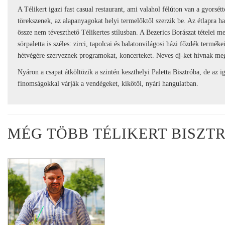
A Télikert igazi fast casual restaurant, ami valahol félúton van a gyorsét
törekszenek, az alapanyagokat helyi termelőktől szerzik be. Az étlapra
össze nem téveszthető Télikertes stílusban. A Bezerics Borászat tételei m
sörpaletta is széles: zirci, tapolcai és balatonvilágosi házi főzdék termék
hétvégére szerveznek programokat, koncerteket. Neves dj-ket hívnak meg
Nyáron a csapat átköltözik a szintén keszthelyi Paletta Bisztróba, de az 
finomságokkal várják a vendégeket, kikötői, nyári hangulatban.
MÉG TÖBB TÉLIKERT BISZT