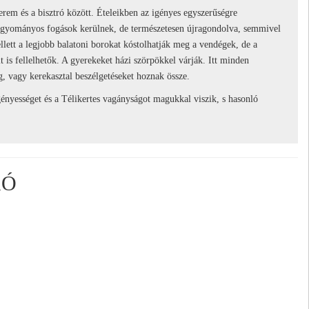
terem és a bisztró között. Ételeikben az igényes egyszerűségre
 hagyományos fogások kerülnek, de természetesen újragondolva, semmivel
ellett a legjobb balatoni borokat kóstolhatják meg a vendégek, de a
eit is fellelhetők. A gyerekeket házi szörpökkel várják. Itt minden
, vagy kerekasztal beszélgetéseket hoznak össze.
igényességet és a Télikertes vagányságot magukkal viszik, s hasonló
RÓ