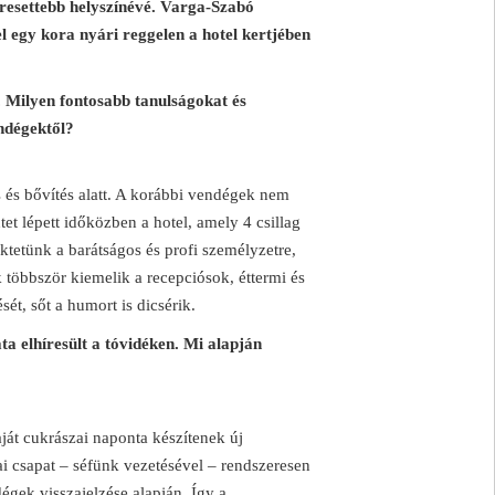
eresettebb helyszínévé. Varga-Szabó
 egy kora nyári reggelen a hotel kertjében
k. Milyen fontosabb tanulságokat és
endégektől?
tás és bővítés alatt. A korábbi vendégek nem
t lépett időközben a hotel, amely 4 csillag
ktetünk a barátságos és profi személyzetre,
 többször kiemelik a recepciósok, éttermi és
ét, sőt a humort is dicsérik.
a elhíresült a tóvidéken. Mi alapján
ját cukrászai naponta készítenek új
i csapat – séfünk vezetésével – rendszeresen
dégek visszajelzése alapján. Így a