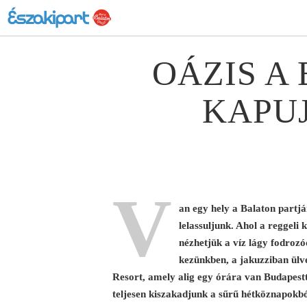
OÁZIS A
KAPU
V
an egy hely a Balaton partj
lelassuljunk. Ahol a reggeli
nézhetjük a víz lágy fodrozó
kezünkben, a jakuzziban ül
Resort, amely alig egy órára van Budapest
teljesen kiszakadjunk a sűrű hétköznapokbó