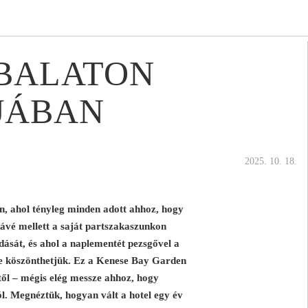
 BALATON
JÁBAN
2025. 10. 18.
án, ahol tényleg minden adott ahhoz, hogy
 kávé mellett a saját partszakaszunkon
dását, és ahol a naplementét pezsgővel a
ve köszönthetjük. Ez a Kenese Bay Garden
től – mégis elég messze ahhoz, hogy
l. Megnéztük, hogyan vált a hotel egy év