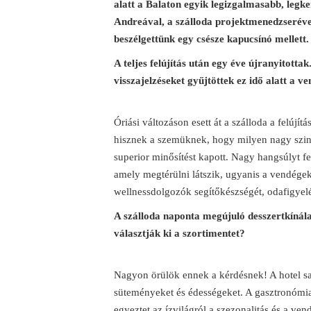
alatt a Balaton egyik legizgalmasabb, legk
Andreával, a szálloda projektmenedzserével
beszélgettünk egy csésze kapucsínó mellett.
A teljes felújítás után egy éve újranyitotta
visszajelzéseket gyűjtöttek ez idő alatt a v
Óriási változáson esett át a szálloda a felújí
hisznek a szemüknek, hogy milyen nagy szinte
superior minősítést kapott. Nagy hangsúlyt fe
amely megtérülni látszik, ugyanis a vendégek
wellnessdolgozók segítőkészségét, odafigyelés
A szálloda naponta megújuló desszertkínálat
választják ki a szortimentet?
Nagyon örülök ennek a kérdésnek! A hotel sa
süteményeket és édességeket. A gasztronómia
egyeztet az ízvilágról a szezonalitás és a ven