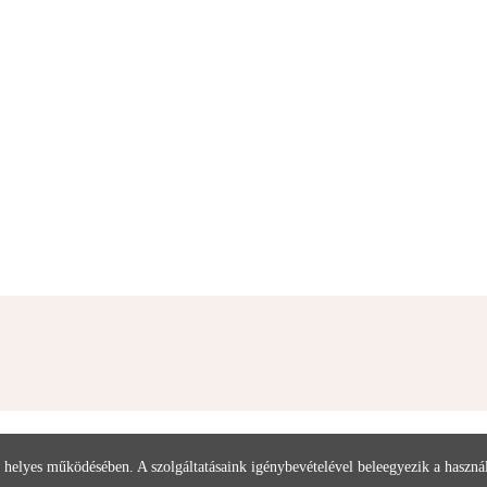
 helyes működésében. A szolgáltatásaink igénybevételével beleegyezik a haszn