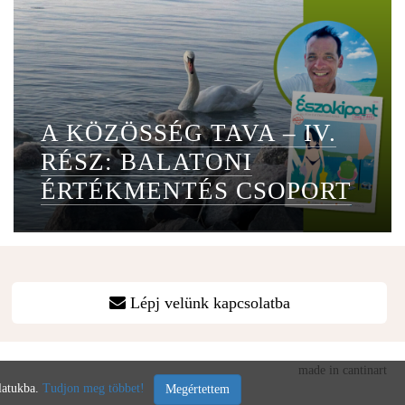
A KÖZÖSSÉG TAVA – IV.
RÉSZ: BALATONI
ÉRTÉKMENTÉS CSOPORT
Lépj velünk kapcsolatba
made in cantinart
álatukba.
Tudjon meg többet!
Megértettem