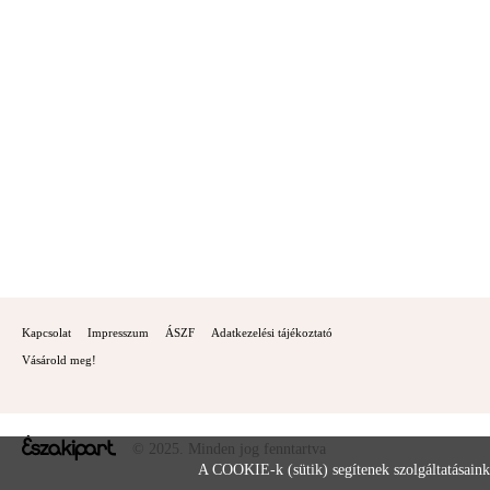
Kapcsolat
Impresszum
ÁSZF
Adatkezelési tájékoztató
Vásárold meg!
© 2025. Minden jog fenntartva
A COOKIE-k (sütik) segítenek szolgáltatásaink