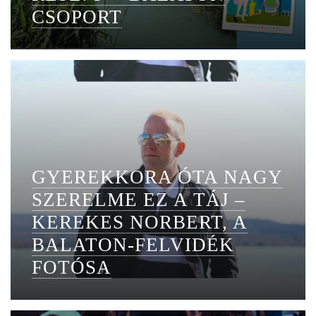
CSOPORT
GYEREKKORA ÓTA NAGY
SZERELME EZ A TÁJ –
KEREKES NORBERT, A
BALATON-FELVIDÉK
FOTÓSA