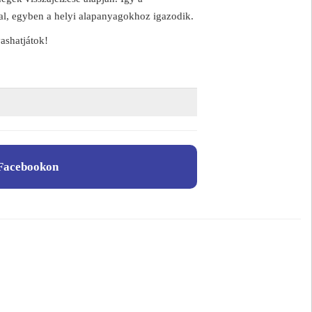
ával, egyben a helyi alapanyagokhoz igazodik.
vashatjátok!
Facebookon