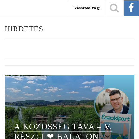
Vásárold Meg!
HIRDETÉS
A KÖZÖSSÉG TAVA – V.
RÉSZ: I ❤ BALATON