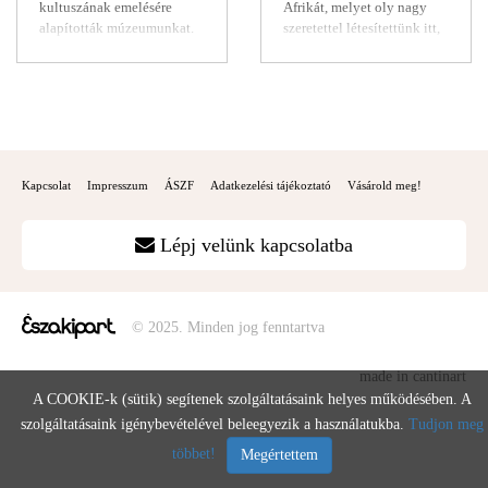
környéki programunknak. A
láthatunk fő műveiből, de
kultuszának emelésére
Afrikát, melyet oly nagy
barlangot szép és változatos
jelzésszerűen egész
alapították múzeumunkat.
szeretettel létesítettünk itt,
oldásformák, a hegy
életútjával
Céljaink azóta is
a Balaton partján! Nagy
felépítését bemutató
megismerkedhetünk.
változatlanok, mégis
Endre vadászati és néprajzi
vékonyréteges mészkőfalak
korszerűek: a Balaton és
gyűjteményének jelentős
jellemzik. A barlang utcai
környéke kulturális és
részét 1984-ben
ruhában, villanyvilágítással
természeti értékeinek
Balatonedericsre, családi
és szakszerű vezetés mellett
gyűjtésével, megőrzésével,
kúriájába hozza haza, mely
látogatható. A barlangban a
feldolgozásával és
azóta élő állatvilággal
Kapcsolat
Impresszum
ÁSZF
Adatkezelési tájékoztató
Vásárold meg!
hőmérséklet kb. 12 °C,
bemutatásával a magyar
körülvéve, mint múzeum
megtekintése körülbelül fél
tengert kutatjuk és
működik. Az ő nevéhez
óra. Egyszerre maximum 25
népszerűsítjük.
fűződik még a kenyai
Lépj velünk kapcsolatba
Multifunkciós kulturális
Windisch-Graetz herceg
intézményként sokkal
trófeagyűjteményének a
többek vagyunk, mint
keszthelyi Festetics
egyszerű bemutató épület,
kastélyba történő
© 2025. Minden jog fenntartva
ahol régi korok emlékei és
hazahozatala is.
értékei láthatók. Arra
Szolgáltatások: a múzeum,
made in cantinart
akarunk inspirálni minden
a maszáj kunyhók és az élő
A COOKIE-k (sütik) segítenek szolgáltatásaink helyes működésében. A
hozzánk ellátogatót,
állatok megtekintése,
korosztálytól függetlenül,
pónilovaglás, tevegelés,
szolgáltatásaink igénybevételével beleegyezik a használatukba.
Tudjon meg
hogy ne csak passzívan
rodeóbika, légvárugráló és
többet!
Megértettem
megismerjék, de aktívan
játszótér, büfé, ajándékbolt,
élvezzék is a kultúrát, a
gyermekeknek mini