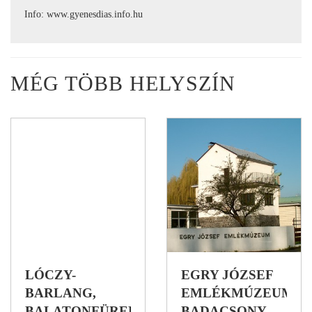
Info: www.gyenesdias.info.hu
MÉG TÖBB HELYSZÍN
LÓCZY-
EGRY JÓZSEF
BARLANG,
EMLÉKMÚZEUM,
BALATONFÜRED
BADACSONY