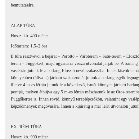
bemutatására.
ALAP TÚRA
Hossz: kb. 400 méter
Időtartam: 1,5–2 óra
E túra résztvevői a bejárat – Poroltó – Váróterem – Satu-terem – Eloszt
terem – Függőkert, majd ugyanarra vissza útvonalat járják be. A barlang 
vaslétrán jutunk le a barlang Elosztó nevű szakaszába. Innen kisebb le
könnyebben (állva is) járható szakaszon át jutunk a barlang egyik legna
illetve 4 m-es létrán jutunk le a következő, ismét könnyen járható barla
pontját, melyen átbújva egy 5 m-es létrán mászhatunk le az Ötös-terembe. 
Függőkertre is. Innen rövid, könnyű tereplépcsőkön, valamint egy vaslép
képződmények megóvására. Innen a kijáratig a már leírt útvonalon jutunk
EXTRÉM TÚRA
Hossz: kb. 900 méter