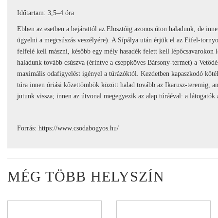
Időtartam: 3,5–4 óra
Ebben az esetben a bejárattól az Elosztóig azonos úton haladunk, de inne
ügyelni a megcsúszás veszélyére). A Sípálya után érjük el az Eifel-torn
felfelé kell mászni, később egy mély hasadék felett kell lépőcsavarokon 
haladunk tovább csúszva (érintve a cseppköves Bársony-termet) a Vetődés
maximális odafigyelést igényel a túrázóktól. Kezdetben kapaszkodó kötél
túra innen óriási kőzettömbök között halad tovább az Ikarusz-teremig, am
jutunk vissza; innen az útvonal megegyezik az alap túráéval: a látogatók
Forrás: https://www.csodabogyos.hu/
MÉG TÖBB HELYSZÍN