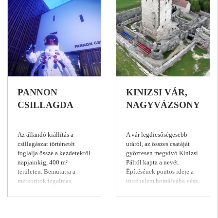
PANNON
KINIZSI VÁR,
CSILLAGDA
NAGYVÁZSONY
Az állandó kiállítás a
A vár legdicsőségesebb
csillagászat történetét
uráról, az összes csatáját
foglalja össze a kezdetektől
győztesen megvívó Kinizsi
napjainkig, 400 m²
Pálról kapta a nevét.
területen. Bemutatja a
Építésének pontos ideje a
meteoritok izgalmas
történelem homályába vész.
világát, a csillagászati
Első emlékek a XV. század
navigáció és a távcsövek
közepéről maradtak ránk.
fejlődését, továbbá két
Akkoriban a Vezsenyi
korszakalkotó csillagász
család birtokaként tartották