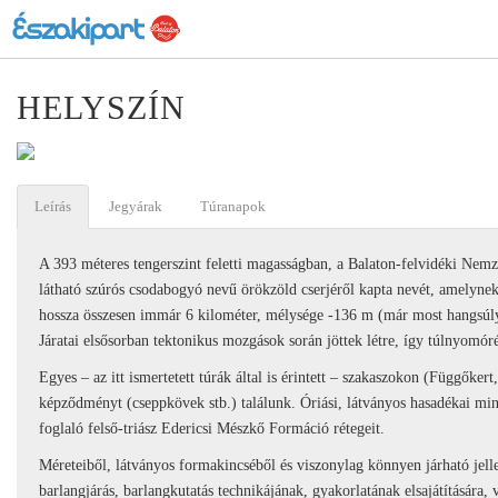
HELYSZÍN
Leírás
Jegyárak
Túranapok
A 393 méteres tengerszint feletti magasságban, a Balaton-felvidéki Nemzet
látható szúrós csodabogyó nevű örökzöld cserjéről kapta nevét, amelynek it
hossza összesen immár 6 kilométer, mélysége -136 m (már most hangsúlyo
Járatai elsősorban tektonikus mozgások során jöttek létre, így túlnyomór
Egyes – az itt ismertetett túrák által is érintett – szakaszokon (Függőker
képződményt (cseppkövek stb.) találunk. Óriási, látványos hasadékai mi
foglaló felső-triász Edericsi Mészkő Formáció rétegeit.
Méreteiből, látványos formakincséből és viszonylag könnyen járható jell
barlangjárás, barlangkutatás technikájának, gyakorlatának elsajátításár