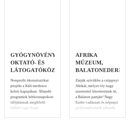
GYÓGYNÖVÉNYVÖLGY
AFRIKA
OKTATÓ- ÉS
MÚZEUM,
LÁTOGATÓKÖZPONT,
BALATONEDERICS
ZÁNKA
Nonprofit ökoturisztikai
Zárják szívükbe a csöppnyi
projekt a Káli-medence
Afrikát, melyet oly nagy
keleti kapujában. Állandó
szeretettel létesítettünk itt,
programok hétköznapokon:
a Balaton partján! Nagy
időjárásnak megfelelő
Endre vadászati és néprajzi
kültéri vagy benti
gyűjteményének jelentős
gyakorlat:
részét 1984-ben
növénygondozás,
Balatonedericsre, családi
szaporítás, gyűjtés,
kúriájába hozza haza, mely
feldolgozás. Hétvégeken
azóta élő állatvilággal