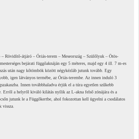
ó – Rövidítő-átjáró – Óriás-terem – Meseország – Szülőlyuk – Ötös-
mesterséges bejárati függőaknáján egy 5 méteres, majd egy 4 ill. 7 m-es
mászás után nagy kőtömbök között négykézláb jutunk tovább. Egy
gyobb, igen látványos termébe, az Óriás-terembe. Az innen induló 3
ngszakaszba. Innen továbbhaladva érjük el a túra egyetlen szűkebb
Erről a helyről kiváló kilátás nyílik az L-akna felső zónájára és a
csőn jutunk le a Függőkertbe, ahol fokozottan kell ügyelni a csodálatos
 vissza.