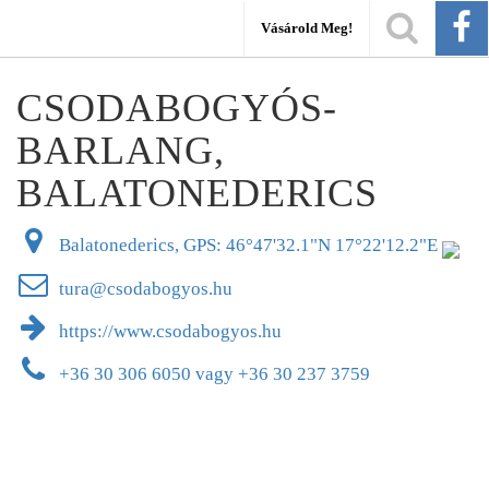
Vásárold Meg!
CSODABOGYÓS-
BARLANG,
BALATONEDERICS
Balatonederics, GPS: 46°47'32.1"N 17°22'12.2"E
tura@csodabogyos.hu
https://www.csodabogyos.hu
+36 30 306 6050 vagy +36 30 237 3759