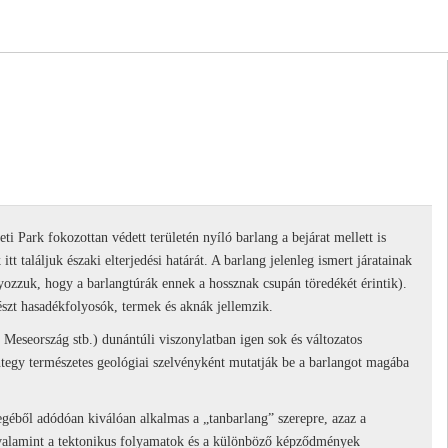
i Park fokozottan védett területén nyíló barlang a bejárat mellett is
t találjuk északi elterjedési határát. A barlang jelenleg ismert járatainak
zzuk, hogy a barlangtúrák ennek a hossznak csupán töredékét érintik).
észt hasadékfolyosók, termek és aknák jellemzik.
t, Meseország stb.) dunántúli viszonylatban igen sok és változatos
ntegy természetes geológiai szelvényként mutatják be a barlangot magába
egéből adódóan kiválóan alkalmas a „tanbarlang” szerepre, azaz a
a, valamint a tektonikus folyamatok és a különböző képződmények