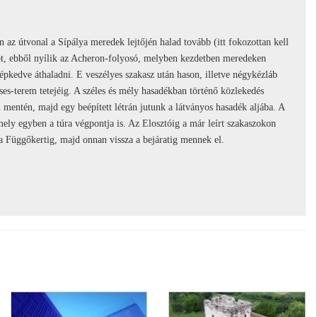
n az útvonal a Sípálya meredek lejtőjén halad tovább (itt fokozottan kell
yot, ebből nyílik az Acheron-folyosó, melyben kezdetben meredeken
lépkedve áthaladni. E veszélyes szakasz után hason, illetve négykézláb
es-terem tetejéig. A széles és mély hasadékban történő közlekedés
 mentén, majd egy beépített létrán jutunk a látványos hasadék aljába. A
ely egyben a túra végpontja is. Az Elosztóig a már leírt szakaszokon
 a Függőkertig, majd onnan vissza a bejáratig mennek el.