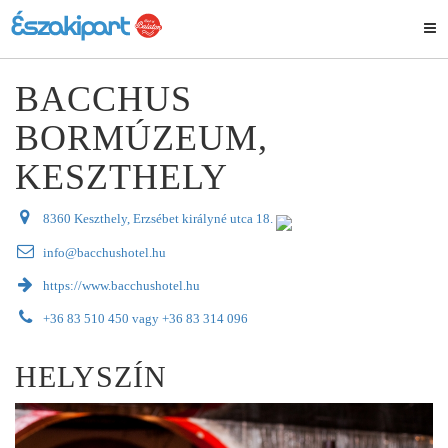
BACCHUS
BORMÚZEUM,
KESZTHELY
8360 Keszthely, Erzsébet királyné utca 18.
info@bacchushotel.hu
https://www.bacchushotel.hu
+36 83 510 450 vagy +36 83 314 096
HELYSZÍN