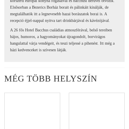
korszerű európai konyha fogásaival és bacchusi derűvel ötvözik.
Elsősorban a Bezerics Borház borait és pálinkáit kínálják, de
megtalálhatók itt a legnevesebb hazai borászatok borai is. A
recepció éjjel-nappal nyitva tart drinkbárjával és kávézójával.
A 26 fős Hotel Bacchus családias atmoszférával, belső tereiben
bájos, humoros, a hagyományokat újragondolt, borvirágos
hangulattal várja vendégeit, és teszi teljessé a pihenést. Itt még a
házi kedvenceket is szívesen látják.
MÉG TÖBB HELYSZÍN