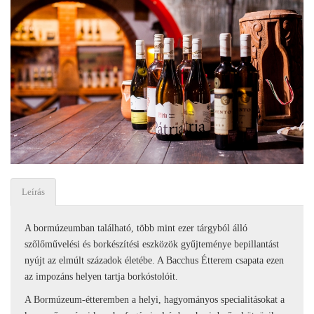
Leírás
A bormúzeumban található, több mint ezer tárgyból álló
szőlőművelési és borkészítési eszközök gyűjteménye bepillantást
nyújt az elmúlt századok életébe. A Bacchus Étterem csapata ezen
az impozáns helyen tartja borkóstolóit.
A Bormúzeum-étteremben a helyi, hagyományos specialitásokat a