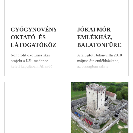
GYÓGYNÖVÉNYVÖLGY
JÓKAI MÓR
OKTATÓ- ÉS
EMLÉKHÁZ,
LÁTOGATÓKÖZPONT,
BALATONFÜRED
ZÁNKA
Nonprofit ökoturisztikai
A felújított Jókai-villa 2010
projekt a Káli-medence
májusa óta emlékházként,
keleti kapujában. Állandó
az országban szinte
programok hétköznapokon:
egyedülálló író-ház enteriőr
időjárásnak megfelelő
típusú kiállítással várja
kültéri vagy benti
látogatóit, felidézve a
gyakorlat:
szellemi miliőt, bepillantást
növénygondozás,
engedve a család füredi
szaporítás, gyűjtés,
mindennapjaiba. Ugyanúgy
feldolgozás. Hétvégeken
megtalálható itt Jókai
tárlatvezetés, bemutató és
íróasztala, nevezetes
oktató programok.
távcsöve,
botgyűjteményének,
valamint híres ásvány- és