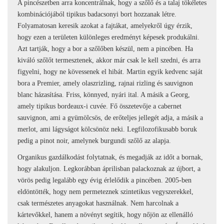
A pincészetben arra koncentrálnak, hogy a szőlő és a talaj tökéletes
kombinációjából tipikus badacsonyi bort hozzanak létre.
Folyamatosan keresik azokat a fajtákat, amelyekről úgy érzik,
hogy ezen a területen különleges eredményt képesek produkálni.
Azt tartják, hogy a bor a szőlőben készül, nem a pincében. Ha
kiváló szőlőt termesztenek, akkor már csak le kell szedni, és arra
figyelni, hogy ne kövessenek el hibát. Martin egyik kedvenc saját
bora a Premier, amely olaszrizling, rajnai rizling és sauvignon
blanc házasítása. Friss, könnyed, nyári ital. A másik a Georg,
amely tipikus bordeaux-i cuvée. Fő összetevője a cabernet
sauvignon, ami a gyümölcsös, de erőteljes jellegét adja, a másik a
merlot, ami lágyságot kölcsönöz neki. Legfilozofikusabb boruk
pedig a pinot noir, amelynek burgundi szőlő az alapja.
Organikus gazdálkodást folytatnak, és megadják az időt a bornak,
hogy alakuljon. Legkorábban áprilisban palackoznak az újbort, a
vörös pedig legalább egy évig érlelődik a pincében. 2005-ben
eldöntötték, hogy nem permeteznek szintetikus vegyszerekkel,
csak természetes anyagokat használnak. Nem harcolnak a
kártevőkkel, hanem a növényt segítik, hogy nőjön az ellenálló