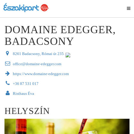
DOMAINE EDEGGER,
BADACSONY
8261 Badacsony, Római út 235.
office@domaine-edegger.com
https://www.domaine-edegger.com
+36 87 531 017
Risthaus Éva
HELYSZÍN