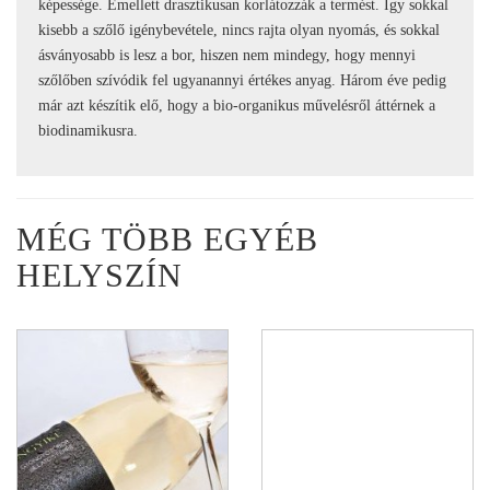
képessége. Emellett drasztikusan korlátozzák a termést. Így sokkal
kisebb a szőlő igénybevétele, nincs rajta olyan nyomás, és sokkal
ásványosabb is lesz a bor, hiszen nem mindegy, hogy mennyi
szőlőben szívódik fel ugyanannyi értékes anyag. Három éve pedig
már azt készítik elő, hogy a bio-organikus művelésről áttérnek a
biodinamikusra.
MÉG TÖBB EGYÉB
HELYSZÍN