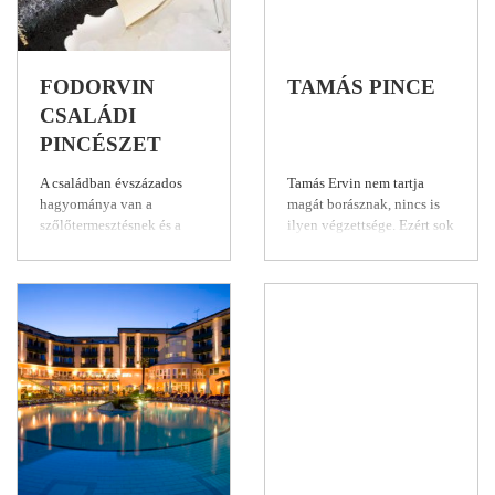
FODORVIN
TAMÁS PINCE
CSALÁDI
PINCÉSZET
A családban évszázados
Tamás Ervin nem tartja
hagyománya van a
magát borásznak, nincs is
szőlőtermesztésnek és a
ilyen végzettsége. Ezért sok
borkészítésnek, a
mindent bevállal, amit nem
pincészetet Fodor Gyula
tanítanak, vagy nem kijárt
1990-ben alapította
út a borászatban. Komoly
feleségével. Büszkék arra,
erősségünknek tekintik,
hogy a családi borászatban
hogy nagy potenciál van a
mindenki borász
boraikban, és évekig tart,
végzettségű, munkájukat
míg eljutnak a csúcsra. A
gyermekeik is aktívan
természetesség számukra a
segítik. A korszerű
legfontosabb a borban,
technológia alkalmazása
hogy minél kevesebbet
mellett fontos számukra a
avatkozzanak be a
hagyományok tiszteletben
folyamatokba. Egyedül