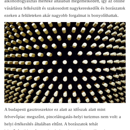
alkoholfogyasztás mértéke általában megemelkedett, így az online
vásárlásra felkészült és szakosodott nagykereskedők és borászatok
ezeken a felületeken akár nagyobb forgalmat is bonyolíthattak.
A budapesti gasztroszektor ez alatt az időszak alatt mint
felvevőpiac megszűnt, pincelátogatás-helyi turizmus nem volt: a
helyi értékesítés általában eltűnt. A borászatok tehát