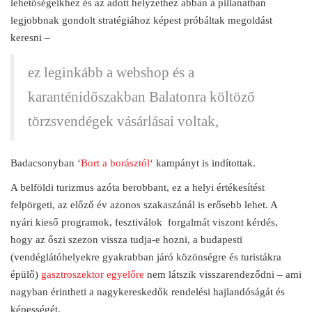
lehetőségeikhez és az adott helyzethez abban a pillanatban
legjobbnak gondolt stratégiához képest próbáltak megoldást
keresni –
ez leginkább a webshop és a
karanténidőszakban Balatonra költöző
törzsvendégek vásárlásai voltak,
Badacsonyban ‘
Bort a borásztól
‘ kampányt is indítottak.
A belföldi turizmus azóta berobbant, ez a helyi értékesítést
felpörgeti, az előző év azonos szakaszánál is erősebb lehet. A
nyári kieső programok, fesztiválok forgalmát viszont kérdés,
hogy az őszi szezon vissza tudja-e hozni, a budapesti
(vendéglátóhelyekre gyakrabban járó közönségre és turistákra
épülő)
gasztroszektor egyelőre
nem látszik visszarendeződni – ami
nagyban érintheti a nagykereskedők rendelési hajlandóságát és
képességét.