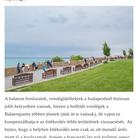
A balatoni borászatok, vendéglátóhelyek a budapestinél biztosan
jobb helyzetben vannak, hiszen a belföldi vendégek a
Balatonpartra többen jönnek (már itt is vannak), de vajon ez
kompenzálhatja-e az értékesítés többi területének visszaesését. Az
biztos, hogy a helyben értékesítés nem csak az ott maradó árrés
miatt jó a borászatnak, hanem a fogyasztó így tud gyűjteni annyi