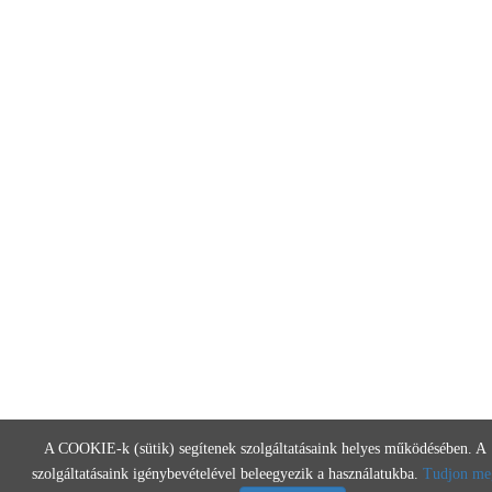
A COOKIE-k (sütik) segítenek szolgáltatásaink helyes működésében. A
szolgáltatásaink igénybevételével beleegyezik a használatukba.
Tudjon me