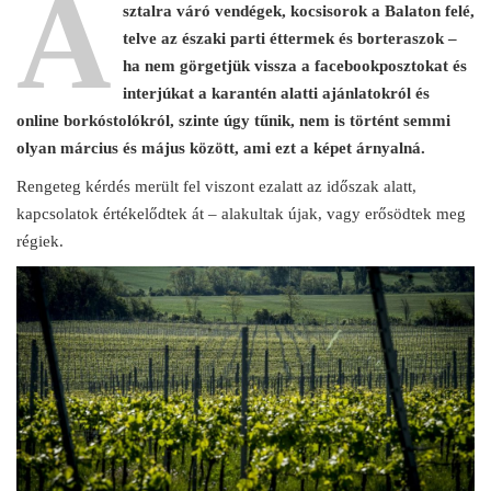
A
sztalra váró vendégek, kocsisorok a Balaton felé,
telve az északi parti éttermek és borteraszok –
ha nem görgetjük vissza a facebookposztokat és
interjúkat a karantén alatti ajánlatokról és
online borkóstolókról, szinte úgy tűnik, nem is történt semmi
olyan március és május között, ami ezt a képet árnyalná.
Rengeteg kérdés merült fel viszont ezalatt az időszak alatt,
kapcsolatok értékelődtek át – alakultak újak, vagy erősödtek meg
régiek.