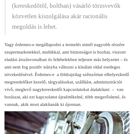
(kereskedőtől, boltban) vásárló törzsvevők
közvetlen kiszolgálása akár racionális
megoldás is lehet.
Vagy érdemes-e megállapodni a termelés minél nagyobb részére
szupermarketekkel, multikkal, ami biztonságot is hozhat, viszont
eladási árszínvonalban és feltételekben teljesen más helyzetet – és
ami nem fog pozitív irányba változni a kínálati oldal esetleges
növekedésével. Érdemes-e a földrajzilag szétszórtan elhelyezkedő
megrendelőket kezelő, tárgyalásokat, szállítást, adminisztrációt
vivő, meglevő nagykereskedői kapcsolatokat átalakítani – van
borászat, aki ezt kapcsolatot újraértékelné, több megerősítené, és
vannak, akik most alakítanák ki újonnan.