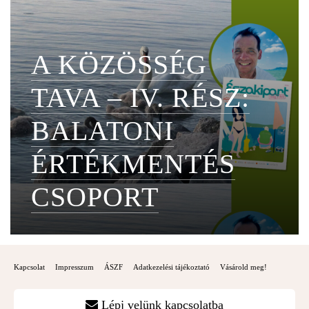
A KÖZÖSSÉG
TAVA – IV. RÉSZ:
BALATONI
ÉRTÉKMENTÉS
CSOPORT
Kapcsolat
Impresszum
ÁSZF
Adatkezelési tájékoztató
Vásárold meg!
Lépj velünk kapcsolatba