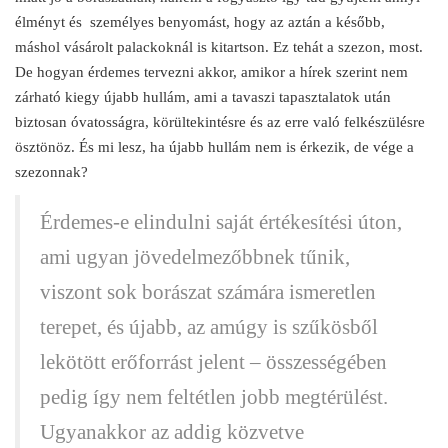
élményt és személyes benyomást, hogy az aztán a később,
máshol vásárolt palackoknál is kitartson. Ez tehát a szezon, most.
De hogyan érdemes tervezni akkor, amikor a hírek szerint nem
zárható kiegy újabb hullám, ami a tavaszi tapasztalatok után
biztosan óvatosságra, körültekintésre és az erre való felkészülésre
ösztönöz. És mi lesz, ha újabb hullám nem is érkezik, de vége a
szezonnak?
Érdemes-e elindulni saját értékesítési úton,
ami ugyan jövedelmezőbbnek tűnik,
viszont sok borászat számára ismeretlen
terepet, és újabb, az amúgy is szűkösből
lekötött erőforrást jelent – összességében
pedig így nem feltétlen jobb megtérülést.
Ugyanakkor az addig közvetve