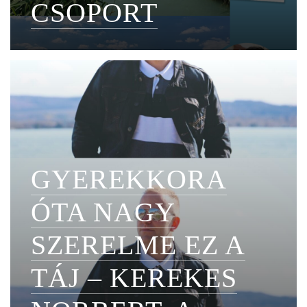
CSOPORT
GYEREKKORA
ÓTA NAGY
SZERELME EZ A
TÁJ – KEREKES