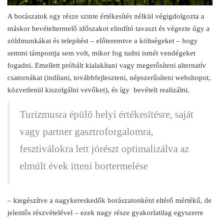
A borászatok egy része szinte értékesítés nélkül végigdolgozta a
máskor bevételtermelő időszakot elindító tavaszt és végezte úgy a
zöldmunkákat és telepítést – előteremtve a költségeket – hogy
semmi támpontja sem volt, mikor fog tudni ismét vendégeket
fogadni. Emellett próbált kialakítani vagy megerősíteni alternatív
csatornákat (indítani, továbbfejleszteni, népszerűsíteni webshopot,
közvetlenül kiszolgálni vevőket), és így bevételt realizálni.
Turizmusra épülő helyi értékesítésre, saját
vagy partner gasztroforgalomra,
fesztiválokra lett jórészt optimalizálva az
elmúlt évek itteni bortermelése
– kiegészítve a nagykereskedők borászatonként eltérő mértékű, de
jelentős részvételével – ezek nagy része gyakorlatilag egyszerre