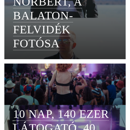
NORBERT, A
BALATON-
FELVIDÉK
FOTÓSA
10 NAP, 140 EZER
LÁTOGATÓ, 40