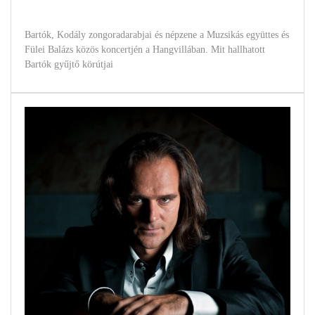
Bartók, Kodály zongoradarabjai és népzene a Muzsikás együttes és
Fülei Balázs közös koncertjén a Hangvillában. Mit hallhatott
Bartók gyűjtő körútjai