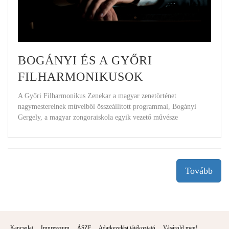
BOGÁNYI ÉS A GYŐRI
FILHARMONIKUSOK
A Győri Filharmonikus Zenekar a magyar zenetörténet
nagymestereinek műveiből összeállított programmal, Bogányi
Gergely, a magyar zongoraiskola egyik vezető művésze
közreműködésével
Tovább
Kapcsolat
Impresszum
ÁSZF
Adatkezelési tájékoztató
Vásárold meg!