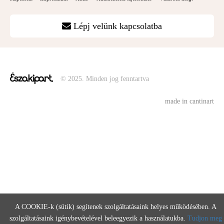
Lépj velünk kapcsolatba
© 2025. Minden jog fenntartva
made in cantinart
A COOKIE-k (sütik) segítenek szolgáltatásaink helyes működésében. A
szolgáltatásaink igénybevételével beleegyezik a használatukba.
Tudjon meg