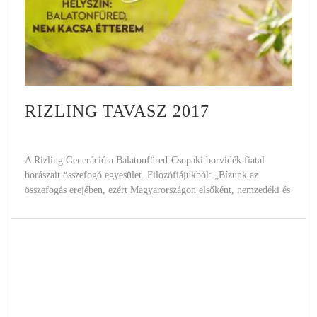
RIZLING TAVASZ 2017
A Rizling Generáció a Balatonfüred-Csopaki borvidék fiatal
borászait összefogó egyesület. Filozófiájukból: „Bízunk az
összefogás erejében, ezért Magyarországon elsőként, nemzedéki és