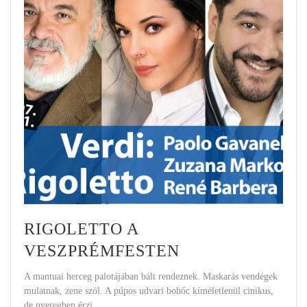
RIGOLETTO A
VESZPRÉMFESTEN
A mantuai herceg palotájában bált rendeznek. Maskarás vendégek
mulatnak, zene szól. A púpos udvari bohóc kíméletlenül cinikus,
de nyeregben érzi