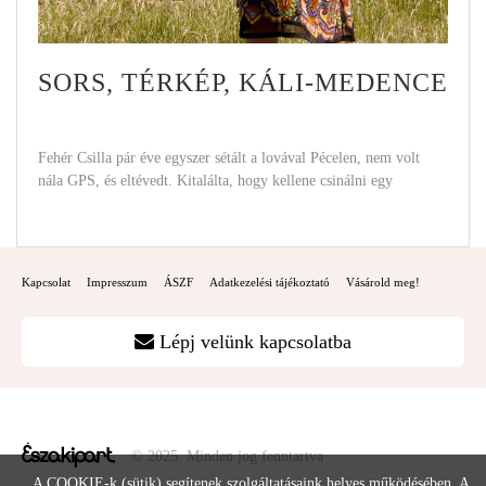
SORS, TÉRKÉP, KÁLI-MEDENCE
Fehér Csilla pár éve egyszer sétált a lovával Pécelen, nem volt
nála GPS, és eltévedt. Kitalálta, hogy kellene csinálni egy
Kapcsolat
Impresszum
ÁSZF
Adatkezelési tájékoztató
Vásárold meg!
Lépj velünk kapcsolatba
© 2025. Minden jog fenntartva
A COOKIE-k (sütik) segítenek szolgáltatásaink helyes működésében. A