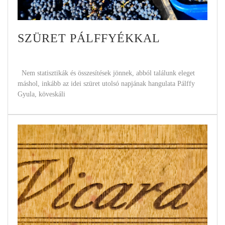
SZÜRET PÁLFFYÉKKAL
Nem statisztikák és összesítések jönnek, abból találunk eleget
máshol, inkább az idei szüret utolsó napjának hangulata Pálffy
Gyula, köveskáli