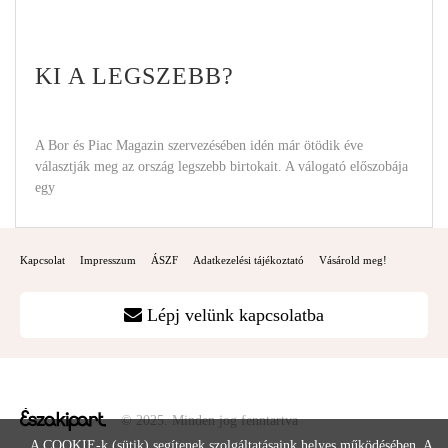
KI A LEGSZEBB?
A Bor és Piac Magazin szervezésében idén már ötödik éve
választják meg az ország legszebb birtokait. A válogató előszobája
egy
Kapcsolat
Impresszum
ÁSZF
Adatkezelési tájékoztató
Vásárold meg!
Lépj velünk kapcsolatba
© 2025. Minden jog fenntartva
A COOKIE-k (sütik) segítenek szolgáltatásaink helyes működésében. A