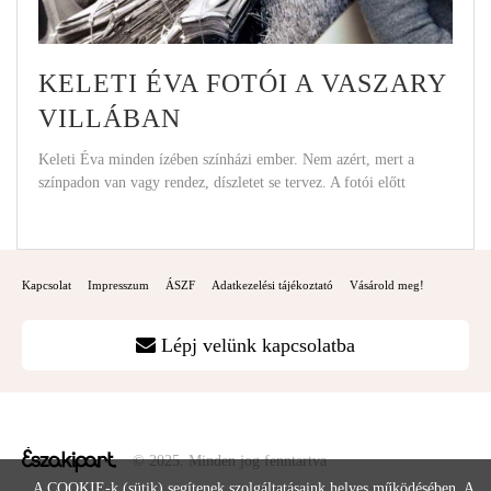
KELETI ÉVA FOTÓI A VASZARY
VILLÁBAN
Keleti Éva minden ízében színházi ember. Nem azért, mert a
színpadon van vagy rendez, díszletet se tervez. A fotói előtt
Kapcsolat
Impresszum
ÁSZF
Adatkezelési tájékoztató
Vásárold meg!
Lépj velünk kapcsolatba
© 2025. Minden jog fenntartva
A COOKIE-k (sütik) segítenek szolgáltatásaink helyes működésében. A