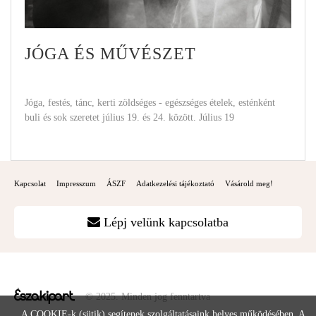
JÓGA ÉS MŰVÉSZET
Jóga, festés, tánc, kerti zöldséges - egészséges ételek, esténként
buli és sok szeretet július 19. és 24. között. Július 19
Kapcsolat
Impresszum
ÁSZF
Adatkezelési tájékoztató
Vásárold meg!
Lépj velünk kapcsolatba
© 2025. Minden jog fenntartva
A COOKIE-k (sütik) segítenek szolgáltatásaink helyes működésében. A