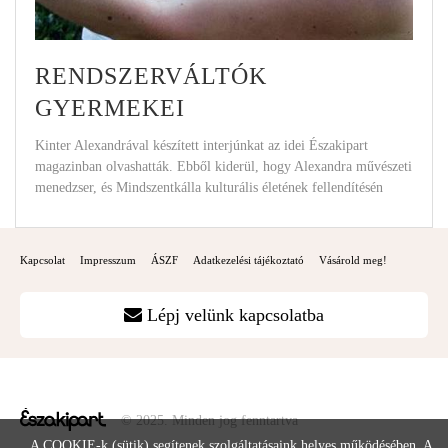
RENDSZERVÁLTÓK
GYERMEKEI
Kinter Alexandrával készített interjúnkat az idei Északipart
magazinban olvashatták. Ebből kiderül, hogy Alexandra művészeti
menedzser, és Mindszentkálla kulturális életének fellendítésén
Kapcsolat
Impresszum
ÁSZF
Adatkezelési tájékoztató
Vásárold meg!
Lépj velünk kapcsolatba
© 2025. Minden jog fenntartva
A COOKIE-k (sütik) segítenek szolgáltatásaink helyes működésében. A