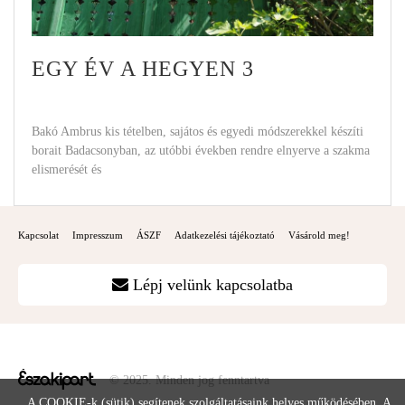
EGY ÉV A HEGYEN 3
Bakó Ambrus kis tételben, sajátos és egyedi módszerekkel készíti
borait Badacsonyban, az utóbbi években rendre elnyerve a szakma
elismerését és
Kapcsolat
Impresszum
ÁSZF
Adatkezelési tájékoztató
Vásárold meg!
Lépj velünk kapcsolatba
© 2025. Minden jog fenntartva
A COOKIE-k (sütik) segítenek szolgáltatásaink helyes működésében. A