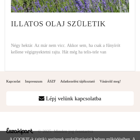
ILLATOS OLAJ SZÜLETIK
Négy hektár. Az már nem vicc. Akkor sem, ha csak a fűnyírót
kellene végignyektetni rajta. Hát még ha telis-tele van
Kapcsolat
Impresszum
ÁSZF
Adatkezelési tájékoztató
Vásárold meg!
Lépj velünk kapcsolatba
© 2025. Minden jog fenntartva
A COOKIE-k (sütik) segítenek szolgáltatásaink helyes működésében. A