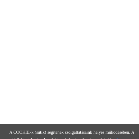
A COOKIE-k (sütik) segítenek szolgáltatásaink helyes működésében. A