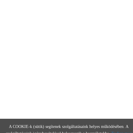
A COOKIE-k (sütik) segítenek szolgáltatásaink helyes működésében. A