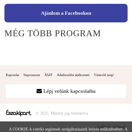
Ajánlom a Facebookon
MÉG TÖBB PROGRAM
Kapcsolat
Impresszum
ÁSZF
Adatkezelési tájékoztató
Vásárold meg!
Lépj velünk kapcsolatba
© 2025. Minden jog fenntartva
made in cantinart
A COOKIE-k (sütik) segítenek szolgáltatásaink helyes működésében. A