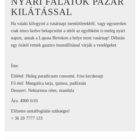
NYÁRI FALATOK PAZAR
KILÁTÁSSAL
Ha valaki kifogyott a vasárnapi menüötletekből, vagy egyszerűen
csak nincs kedve bekapcsolni a sütőt az egyébként is meleg nyári
napon, annak a Laposa Birtokon a helye most vasárnap! Délután
egy órától remek gasztro összeállítással várják a vendégeket.
Íme:
Előétel: Hideg paradicsom consomé, friss kecskesajt
Fő étel: Mangalica tarja, quinoa, padlizsán
Desszert: Nektarinos rétes, mandula
Ára: 4900 ft/fő
Előzetes asztalfoglalás szükséges!
+ 36 20 7777 133