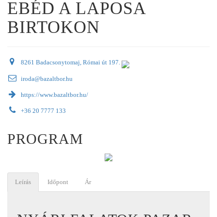
EBÉD A LAPOSA
BIRTOKON
8261 Badacsonytomaj, Római út 197.
iroda@bazaltbor.hu
https://www.bazaltbor.hu/
+36 20 7777 133
PROGRAM
Leírás
Időpont
Ár