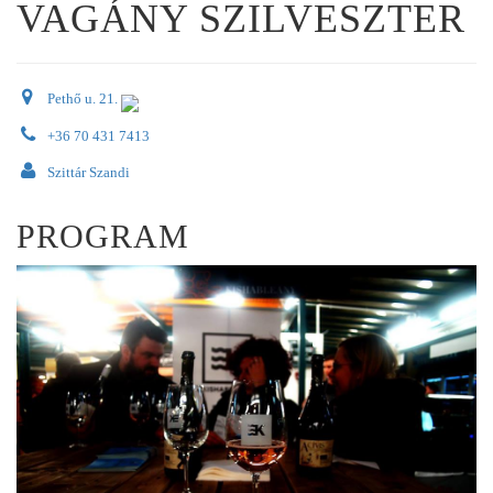
VAGÁNY SZILVESZTER
Pethő u. 21.
+36 70 431 7413
Szittár Szandi
PROGRAM