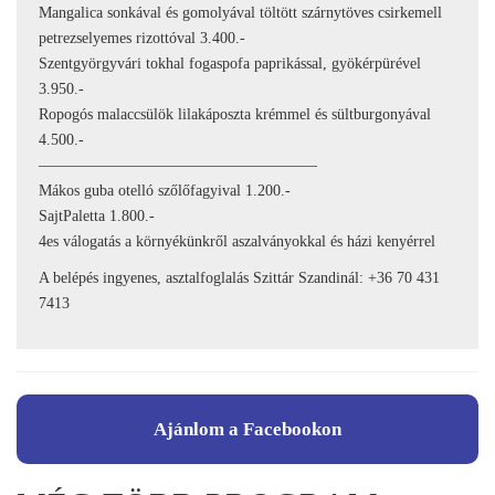
Mangalica sonkával és gomolyával töltött szárnytöves csirkemell
petrezselyemes rizottóval 3.400.-
Szentgyörgyvári tokhal fogaspofa paprikással, gyökérpürével
3.950.-
Ropogós malaccsülök lilakáposzta krémmel és sültburgonyával
4.500.-
————————–
————————–
—
Mákos guba otelló szőlőfagyival 1.200.-
SajtPaletta 1.800.-
4es válogatás a környékünkről aszalványokkal és házi kenyérrel
A belépés ingyenes, asztalfoglalás Szittár Szandinál: +36 70 431
7413
Ajánlom a Facebookon