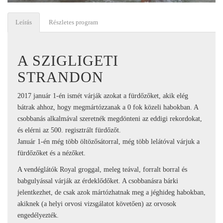
Leírás
Részletes program
A SZIGLIGETI
STRANDON
2017 január 1-én ismét várják azokat a fürdőzőket, akik elég
bátrak ahhoz, hogy megmártózzanak a 0 fok közeli habokban. A
csobbanás alkalmával szeretnék megdönteni az eddigi rekordokat,
és elérni az 500. regisztrált fürdőzőt.
Január 1-én még több öltözősátorral, még több lelátóval várjuk a
fürdőzőket és a nézőket.
A vendéglátók Royal groggal, meleg teával, forralt borral és
babgulyással várják az érdeklődőket. A csobbanásra bárki
jelentkezhet, de csak azok mártózhatnak meg a jéghideg habokban,
akiknek (a helyi orvosi vizsgálatot követően) az orvosok
engedélyezték.