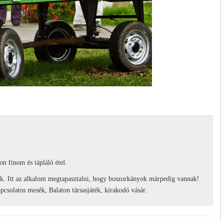
 finom és tápláló étel.
dok. Itt az alkalom megtapasztalni, hogy boszorkányok márpedig vannak!
pcsolatos mesék, Balaton társasjáték, kirakodó vásár.