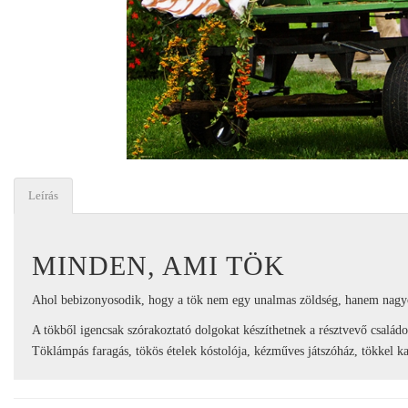
Leírás
MINDEN, AMI TÖK
Ahol bebizonyosodik, hogy a tök nem egy unalmas zöldség, hanem nagyon
A tökből igencsak szórakoztató dolgokat készíthetnek a résztvevő csalá
Töklámpás faragás, tökös ételek kóstolója, kézműves játszóház, tökkel ka