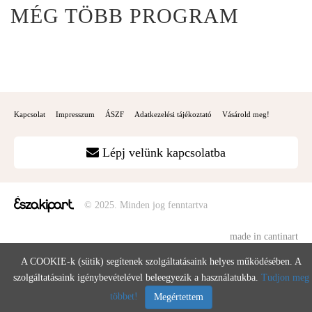
MÉG TÖBB PROGRAM
Kapcsolat
Impresszum
ÁSZF
Adatkezelési tájékoztató
Vásárold meg!
Lépj velünk kapcsolatba
© 2025. Minden jog fenntartva
made in cantinart
A COOKIE-k (sütik) segítenek szolgáltatásaink helyes működésében. A
szolgáltatásaink igénybevételével beleegyezik a használatukba.
Tudjon meg
többet!
Megértettem