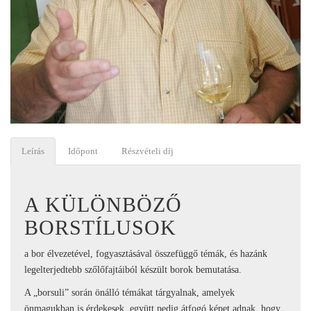
Leírás
Időpont
Részvételi díj
A KÜLÖNBÖZŐ
BORSTÍLUSOK
a bor élvezetével, fogyasztásával összefüggő témák, és hazánk
legelterjedtebb szőlőfajtáiból készült borok bemutatása.
A „borsuli” során önálló témákat tárgyalnak, amelyek
önmagukban is érdekesek, együtt pedig átfogó képet adnak, hogy