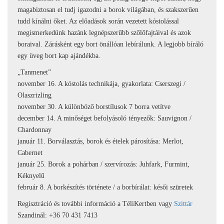
magabiztosan el tudj igazodni a borok világában, és szakszerűen
tudd kínálni őket. Az előadások során vezetett kóstolással
megismerkedünk hazánk legnépszerűbb szőlőfajtáival és azok
boraival. Zárásként egy bort önállóan lebírálunk. A legjobb bíráló
egy üveg bort kap ajándékba.
„Tanmenet”
november 16. A kóstolás technikája, gyakorlata: Cserszegi /
Olaszrizling
november 30. A különböző borstílusok 7 borra vetítve
december 14. A minőség
et befolyásoló tényezők: Sauvignon /
Chardonnay
január 11. Borválasztás, borok és ételek párosítása: Merlot,
Cabernet
január 25. Borok a pohárban / szervírozás: Juhfark, Furmint,
Kéknyelű
február 8. A borkészítés története / a borbírálat: késői szüretek
Regisztráció és további információ a TéliKertben vagy
Szittár
Szandinál: +36 70 431 7413