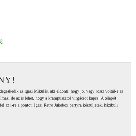
NY!
égeskedik az igazi Mikulás, aki eldönti, hogy jó, vagy rossz voltál-e az
almaz, de az is lehet, hogy a krampuszától virgácsot kapsz! A télapót
 fel az i-re a pontot. Igazi Retro Jukebox partyra készüljetek, házibuli