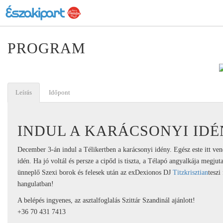
PROGRAM
Leírás
Időpont
INDUL A KARÁCSONYI IDÉ
December 3-án indul a Télikertben a karácsonyi idény. Egész este itt vend
idén. Ha jó voltál és persze a cipőd is tiszta, a Télapó angyalkája megjut
ünneplő Szexi borok és felesek után az exDexionos DJ
Titzkrisztian
teszi
hangulatban!
A belépés ingyenes, az asztalfoglalás Szittár Szandinál ajánlott!
+36 70 431 7413