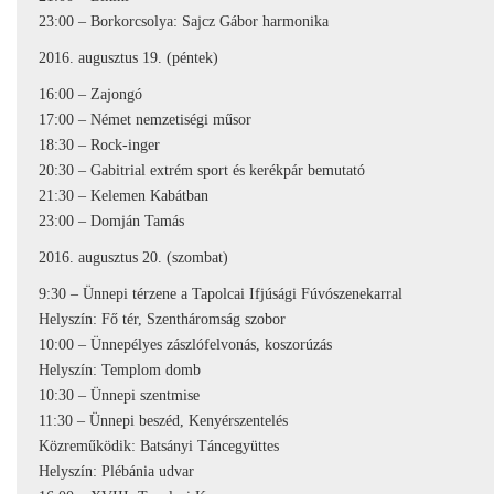
23:00 – Borkorcsolya: Sajcz Gábor harmonika
2016. augusztus 19. (péntek)
16:00 – Zajongó
17:00 – Német nemzetiségi műsor
18:30 – Rock-inger
20:30 – Gabitrial extrém sport és kerékpár bemutató
21:30 – Kelemen Kabátban
23:00 – Domján Tamás
2016. augusztus 20. (szombat)
9:30 – Ünnepi térzene a Tapolcai Ifjúsági Fúvószenekarral
Helyszín: Fő tér, Szentháromság szobor
10:00 – Ünnepélyes zászlófelvonás, koszorúzás
Helyszín: Templom domb
10:30 – Ünnepi szentmise
11:30 – Ünnepi beszéd, Kenyérszentelés
Közreműködik: Batsányi Táncegyüttes
Helyszín: Plébánia udvar