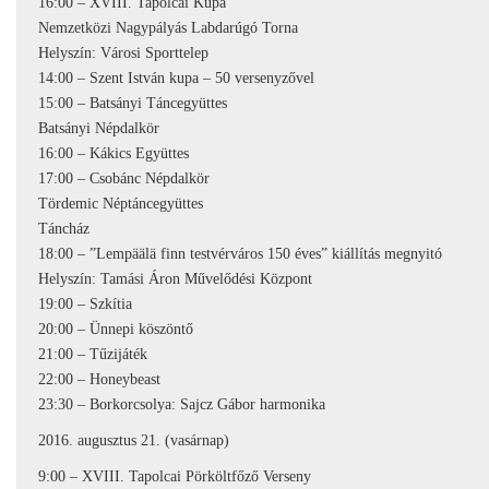
16:00 – XVIII. Tapolcai Kupa
Nemzetközi Nagypályás Labdarúgó Torna
Helyszín: Városi Sporttelep
14:00 – Szent István kupa – 50 versenyzővel
15:00 – Batsányi Táncegyüttes
Batsányi Népdalkör
16:00 – Kákics Együttes
17:00 – Csobánc Népdalkör
Tördemic Néptáncegyüttes
Táncház
18:00 – ”Lempäälä finn testvérváros 150 éves” kiállítás megnyitó
Helyszín: Tamási Áron Művelődési Központ
19:00 – Szkítia
20:00 – Ünnepi köszöntő
21:00 – Tűzijáték
22:00 – Honeybeast
23:30 – Borkorcsolya: Sajcz Gábor harmonika
2016. augusztus 21. (vasárnap)
9:00 – XVIII. Tapolcai Pörköltfőző Verseny