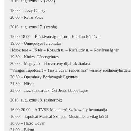
2016. augusztus 16. (kedd)
18:00 – Jazzy Cherry
20:00 – Retro Voice
2016. augusztus 17. (szerda)
15:00-18:00 – Élő kívánság műsor a Helikon Rádióval
19:00 – Ünnepélyes felvonulás
Hősök tere – Fő tér – Kossuth u. – Kisfaludy u. – Köztársaság tér
19:30 – Kinizsi Táncegyüttes
20:00 – Megnyitó – Borverseny díjainak átadása
”Virágos Tapolcáért – Tiszta udvar rendes ház” verseny eredményhirdeté
20:30 – Operaházy Borlovagok Együttes
21:30 – Hősök
23:00 – Jazz standardek: Őri Jenő, Babos Lajos
2016. augusztus 18. (csütörtök)
16:00-20:00 – A TVSE Modellező Szakosztály bemutatója
16:00 – Tapolcai Musical Színpad: Musicallel a világ körül
18:00 – Hátsó Udvar
21:00 – Bikini