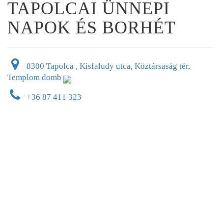
TAPOLCAI ÜNNEPI
NAPOK ÉS BORHÉT
8300 Tapolca , Kisfaludy utca, Köztársaság tér,
Templom domb
+36 87 411 323