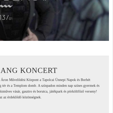
GANG KONCERT
si Áron Művelődési Központ a Tapolcai Ünnepi Napok és Borhét
ság tér és a Templom domb. A színpadon minden nap színes gyermek és
ézműves vásár, gasztro és borutca, játékpark és pörköltfőző verseny!
z az érdeklődő közönségnek.