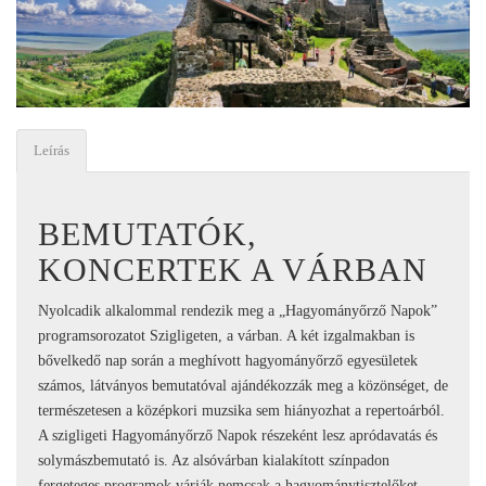
Leírás
BEMUTATÓK,
KONCERTEK A VÁRBAN
Nyolcadik alkalommal rendezik meg a „Hagyományőrző Napok”
programsorozatot Szigligeten, a várban. A két izgalmakban is
bővelkedő nap során a meghívott hagyományőrző egyesületek
számos, látványos bemutatóval ajándékozzák meg a közönséget, de
természetesen a középkori muzsika sem hiányozhat a repertoárból.
A szigligeti Hagyományőrző Napok részeként lesz apródavatás és
solymászbemutató is. Az alsóvárban kialakított színpadon
fergeteges programok várják nemcsak a hagyománytisztelőket,