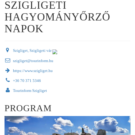
SZIGLIGETI
HAGYOMÁNYŐRZŐ
NAPOK
Szigliget, Szigligeti vár
szigliget@tourinform.hu
https://www.szigliget.hu
+36 70 371 5346
Tourinform Szigliget
PROGRAM