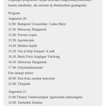
hanem mindenkit, aki szeretne új élményekkel gazdagodni.
Program:
Augusztus 20.
11:00: Budapesti Utcaszínház: Lúdas Matyi
11:50: Héttorony Hangászok
12:40: Ferreus Lupus
13:30: Apródavatás
14:20: Bethlen hajdúi
15:20: Szó és Kép Színpad: A zsák
16:10: Berki Fóris Szigligeti Várőrség
16:50: Héttorony Hangászok
17:40: Solymászbemutató
Este ünnepi műsor:
20:00: Kiss Kata zenekar koncertje
21:00: Tűzijáték
Augusztus 21.
11:00:Tihanyi Vándorszínpad: Igazmondó juhászlegény
12:00: Szelindek Zenekar